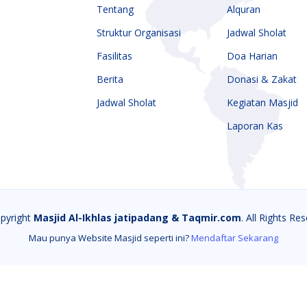
Tentang
Alquran
Al-Ikhlas
Struktur Organisasi
Jadwal Sholat
ang
Fasilitas
Doa Harian
Berita
Donasi & Zakat
Jadwal Sholat
Kegiatan Masjid
app
Email
Laporan Kas
pyright
Masjid Al-Ikhlas jatipadang & Taqmir.com
. All Rights Re
Mau punya Website Masjid seperti ini?
Mendaftar Sekarang