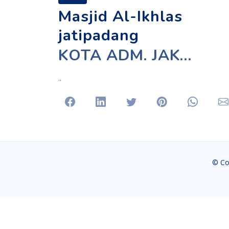
Masjid Al-Ikhlas
Masjid 
jatipad
jatipadang
KOTA ADM. JAKARTA SELATAN
..
Facebook
Linkedin
Twitter
Pinterest
Whats
© Co