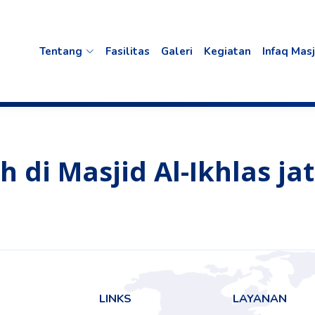
 Al-Ikhlas jatipadang
Tentang
Fasilitas
Galeri
Kegiatan
Infaq Masj
h di
Masjid Al-Ikhlas j
LINKS
LAYANAN