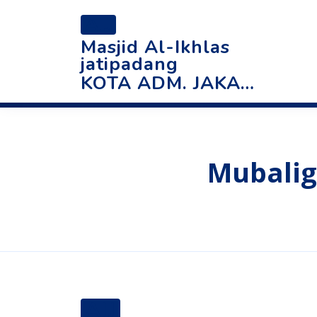
AIJ
Masjid Al-Ikhlas
Mubaligh di Masjid
jatipadang
KOTA ADM. JAKARTA SELATAN
Home
Mubaligh
Mubalig
AIJ