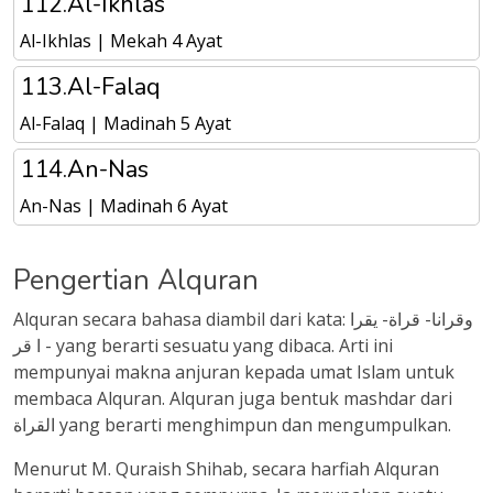
112.Al-Ikhlas
Al-Ikhlas | Mekah 4 Ayat
113.Al-Falaq
Al-Falaq | Madinah 5 Ayat
114.An-Nas
An-Nas | Madinah 6 Ayat
Pengertian Alquran
Alquran secara bahasa diambil dari kata: وقرانا- قراة- يقرا
- ا قر yang berarti sesuatu yang dibaca. Arti ini
mempunyai makna anjuran kepada umat Islam untuk
membaca Alquran. Alquran juga bentuk mashdar dari
القراة yang berarti menghimpun dan mengumpulkan.
Menurut M. Quraish Shihab, secara harfiah Alquran