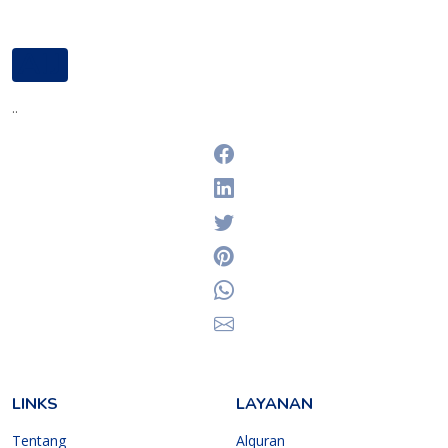
AIJ
Masjid Al-Ikhlas jatipadang
..
Facebook
Linkedin
Twitter
Pinterest
Whatsapp
Email
LINKS
LAYANAN
Tentang
Alquran