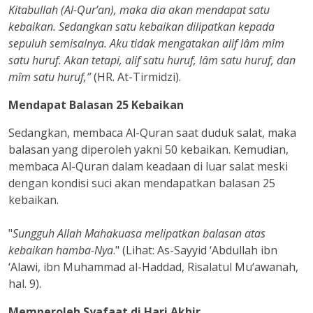
Kitabullah (Al-Qur’an), maka dia akan mendapat satu
kebaikan. Sedangkan satu kebaikan dilipatkan kepada
sepuluh semisalnya. Aku tidak mengatakan alif lâm mîm
satu huruf. Akan tetapi, alif satu huruf, lâm satu huruf, dan
mîm satu huruf,”
(HR. At-Tirmidzi).
Mendapat Balasan 25 Kebaikan
Sedangkan, membaca Al-Quran saat duduk salat, maka
balasan yang diperoleh yakni 50 kebaikan. Kemudian,
membaca Al-Quran dalam keadaan di luar salat meski
dengan kondisi suci akan mendapatkan balasan 25
kebaikan.
"
Sungguh Allah Mahakuasa melipatkan balasan atas
kebaikan hamba-Nya
." (Lihat: As-Sayyid ‘Abdullah ibn
‘Alawi, ibn Muhammad al-Haddad, Risalatul Mu‘awanah,
hal. 9).
Memperoleh Syafaat di Hari Akhir