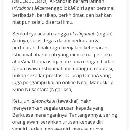
(Ø§Ù„ØµÙ„Ø§Ø­). Al-tahdzib berarti latihan
(
riyadhah
) â€œmenggojlokâ€ diri agar beramal,
beribadah, bersikap, berkhidmat, dan bahkan
niat pun selalu disertai ilmu.
Berikutnya adalah tangga
al-istiqamah
(teguh).
Artinya, lurus, tegas dalam perkataan &
perbuatan, tidak ragu menjalani kebenaran.
Istiqamah ibarat ruh yang memaknai perilaku.
â€œAmal tanpa istiqamah sama dengan badan
tanpa nyawa. Istiqamah membangun reputasi,
bukan sekadar prestasi,â€ ucap OmanÂ yang
juga pengampu kajian online Ngaji Manuskrip
Kuno Nusantara (Ngariksa).
Ketujuh,
al-tawakkul
(tawakkal). Yakni
menyerahkan segala urusan kepada yang
Berkuasa menanganinya. Tantangannya, sering
orang awam serahkan urusan kepada diri
sendiri, terlalu percaya diri, merasa punya