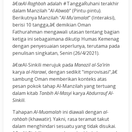
â€œ
Al-Raghbah
adalah #TanggaRuhani terakhir
dalam Manzilah "
Al-Abwab
" (Pintu-pintu).
Berikutnya Manzilah "
Al-Mu'amalat
" (Interaksi),
berisi 10 tangga,â€ demikian Oman
Fathurahman mengawali utasan tentang bagian
ketiga ini sebagaimana dikutip Humas Kemenag
dengan penyesuaian seperlunya, terutama pada
penulisan singkatan, Senin (26/4/2021).
â€œAl-Sinkili merujuk pada
Manazil al-Sa'irin
karya
al-Harawi
, dengan sedikit "improvisasi",â€
sambung Oman memberikan konteks atas
pesan pokok tahap Al-Manzilah yang tertuang
dalam kitab
Tanbih Al-Masyi
karya
Abdurrauf Al-
Sinkili
.
Tahapan
Al-Muamalah
ini diawali dengan
al-
rahbah
(khawatir). Yakni, rasa teramat takut
dalam menghindari sesuatu yang tidak disukai.