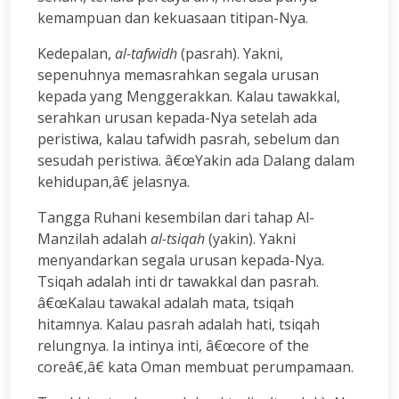
kemampuan dan kekuasaan titipan-Nya.
Kedepalan,
al-tafwidh
(pasrah). Yakni,
sepenuhnya memasrahkan segala urusan
kepada yang Menggerakkan. Kalau tawakkal,
serahkan urusan kepada-Nya setelah ada
peristiwa, kalau tafwidh pasrah, sebelum dan
sesudah peristiwa. â€œYakin ada Dalang dalam
kehidupan,â€ jelasnya.
Tangga Ruhani kesembilan dari tahap Al-
Manzilah adalah
al-tsiqah
(yakin). Yakni
menyandarkan segala urusan kepada-Nya.
Tsiqah adalah inti dr tawakkal dan pasrah.
â€œKalau tawakal adalah mata, tsiqah
hitamnya. Kalau pasrah adalah hati, tsiqah
relungnya. Ia intinya inti, â€œcore of the
coreâ€,â€ kata Oman membuat perumpamaan.