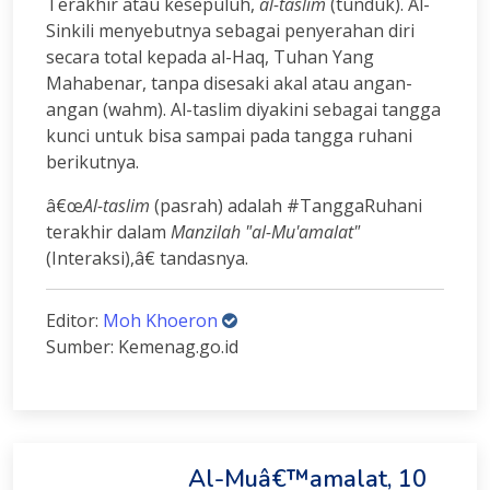
Terakhir atau kesepuluh,
al-taslim
(tunduk). Al-
Sinkili menyebutnya sebagai penyerahan diri
secara total kepada al-Haq, Tuhan Yang
Mahabenar, tanpa disesaki akal atau angan-
angan (wahm). Al-taslim diyakini sebagai tangga
kunci untuk bisa sampai pada tangga ruhani
berikutnya.
â€œ
Al-taslim
(pasrah) adalah #TanggaRuhani
terakhir dalam
Manzilah "al-Mu'amalat"
(Interaksi),â€ tandasnya.
Editor:
Moh Khoeron
Sumber: Kemenag.go.id
Al-Muâ€™amalat, 10