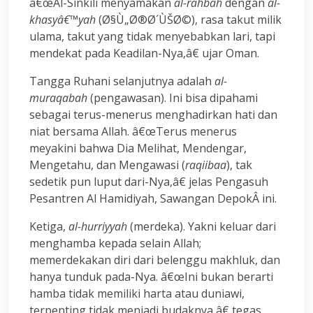
â€œAl-Sinkili menyamakan
al-rahbah
dengan
al-
khasyâ€™yah
(Ø§Ù„Ø®Ø´ÙŠØ©), rasa takut milik
ulama, takut yang tidak menyebabkan lari, tapi
mendekat pada Keadilan-Nya,â€ ujar Oman.
Tangga Ruhani selanjutnya adalah
al-
muraqabah
(pengawasan). Ini bisa dipahami
sebagai terus-menerus menghadirkan hati dan
niat bersama Allah. â€œTerus menerus
meyakini bahwa Dia Melihat, Mendengar,
Mengetahu, dan Mengawasi (
raqiibaa
), tak
sedetik pun luput dari-Nya,â€ jelas Pengasuh
Pesantren Al Hamidiyah, Sawangan DepokÂ ini.
Ketiga,
al-hurriyyah
(merdeka). Yakni keluar dari
menghamba kepada selain Allah;
memerdekakan diri dari belenggu makhluk, dan
hanya tunduk pada-Nya. â€œIni bukan berarti
hamba tidak memiliki harta atau duniawi,
terpenting tidak menjadi budaknya,â€ tegas