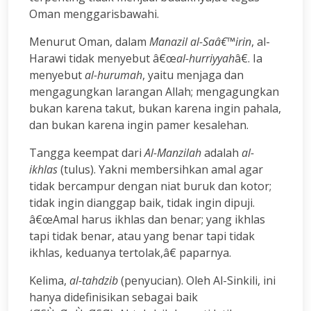
Oman menggarisbawahi.
Menurut Oman, dalam
Manazil al-Saâ€™irin
, al-
Harawi tidak menyebut â€œ
al-hurriyyah
â€. Ia
menyebut
al-hurumah
, yaitu menjaga dan
mengagungkan larangan Allah; mengagungkan
bukan karena takut, bukan karena ingin pahala,
dan bukan karena ingin pamer kesalehan.
Tangga keempat dari
Al-Manzilah
adalah
al-
ikhlas
(tulus). Yakni membersihkan amal agar
tidak bercampur dengan niat buruk dan kotor;
tidak ingin dianggap baik, tidak ingin dipuji.
â€œAmal harus ikhlas dan benar; yang ikhlas
tapi tidak benar, atau yang benar tapi tidak
ikhlas, keduanya tertolak,â€ paparnya.
Kelima,
al-tahdzib
(penyucian). Oleh Al-Sinkili, ini
hanya didefinisikan sebagai baik