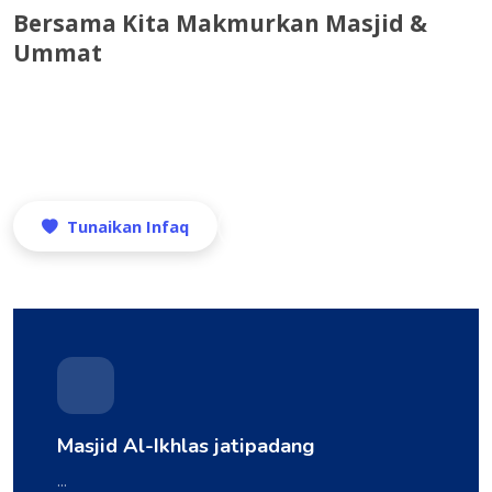
Bersama Kita Makmurkan Masjid &
Ummat
Tunaikan infaq, akses Al-Quran, dan jadwal sholat —
semua dalam satu platform digital masjid yang
transparan dan amanah.
Tunaikan Infaq
Jadwal Sholat
Masjid Al-Ikhlas jatipadang
...